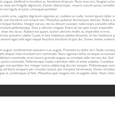
 augue, eleifend in tincidunt at, hendrerit id ipsum. Nunc erat orci, feugiat curs
 vitae est fringilla dignissim. Donec ullamcorper, mauris rutrum porta convallis,
uam non ligula et justo consequat porttitor.
a enim urna, sagittis dignissim egestas ac, sodales ac nulla. Lorem ipsum dolor si
t, non tincidunt nisl ornare non. Phasellus pulvinar fermentum ultrices. Nulla a te
stique facilisis. Integer varius, nisi eu dictum suscipit, nulla turpis convallis tellus
cidunt pellentesque. Duis a ultricies magna. Etiam at nisi quis turpis imperdiet
a vitae nec lacus. Nullam est quam, auctor ultricies mollis ut, imperdiet in eros.
ltrices posuere cubilia Curae; In hac habitasse platea dictumst. In hac habitasse 
aesent eget velit eget neque faucibus tincidunt id quis dui. Donec mattis sceleri
 non augue condimentum posuere a ac augue. Praesent eu dolor orci. Nulla conse
elit aliquet vitae tincidunt orci commodo. Nunc egestas tellus ut neque accumsan
estibulum commodo, erat mauris gravida augue, eu tristique odio nisi nec dui. Sed
ipit porta commodo. Pellentesque mattis interdum nibh sit amet sodales. Curabitur
ger non porttitor leo. Integer luctus adipiscing dui nec tempor. Pellentesque conv
squ ad litora torquent per conubia nostra, per inceptos himenaeos. Donec tincidun
que ut, scelerisque ut felis. Phasellus quis magna nisl, id sagittis dolor. Nunc int
.