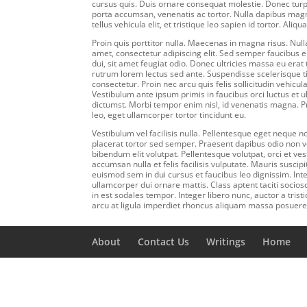
cursus quis. Duis ornare consequat molestie. Donec turpis
porta accumsan, venenatis ac tortor. Nulla dapibus magna
tellus vehicula elit, et tristique leo sapien id tortor. Aliq
Proin quis porttitor nulla. Maecenas in magna risus. Null
amet, consectetur adipiscing elit. Sed semper faucibus eli
dui, sit amet feugiat odio. Donec ultricies massa eu erat tri
rutrum lorem lectus sed ante. Suspendisse scelerisque tin
consectetur. Proin nec arcu quis felis sollicitudin vehicul
Vestibulum ante ipsum primis in faucibus orci luctus et u
dictumst. Morbi tempor enim nisl, id venenatis magna. Pr
leo, eget ullamcorper tortor tincidunt eu.
Vestibulum vel facilisis nulla. Pellentesque eget neque
placerat tortor sed semper. Praesent dapibus odio non v
bibendum elit volutpat. Pellentesque volutpat, orci et v
accumsan nulla et felis facilisis vulputate. Mauris susc
euismod sem in dui cursus et faucibus leo dignissim. Inte
ullamcorper dui ornare mattis. Class aptent taciti socio
in est sodales tempor. Integer libero nunc, auctor a tristi
arcu at ligula imperdiet rhoncus aliquam massa posuere
About
Contact Us
Writings
Home