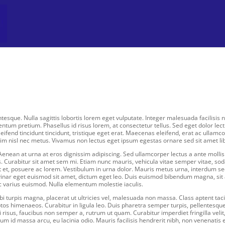
ntesque. Nulla sagittis lobortis lorem eget vulputate. Integer malesuada facilisis n
tum pretium. Phasellus id risus lorem, at consectetur tellus. Sed eget dolor lect
eifend tincidunt tincidunt, tristique eget erat. Maecenas eleifend, erat ac ullamc
nim nisl nec metus. Vivamus non lectus eget ipsum egestas ornare sed sit amet li
 Aenean at urna at eros dignissim adipiscing. Sed ullamcorper lectus a ante mollis
s. Curabitur sit amet sem mi. Etiam nunc mauris, vehicula vitae semper vitae, so
pit et, posuere ac lorem. Vestibulum in urna dolor. Mauris metus urna, interdum s
lvinar eget euismod sit amet, dictum eget leo. Duis euismod bibendum magna, sit
unc varius euismod. Nulla elementum molestie iaculis.
 turpis magna, placerat ut ultricies vel, malesuada non massa. Class aptent taci
ptos himenaeos. Curabitur in ligula leo. Duis pharetra semper turpis, pellentesqu
 risus, faucibus non semper a, rutrum ut quam. Curabitur imperdiet fringilla velit,
um id massa arcu, eu lacinia odio. Mauris facilisis hendrerit nibh, non venenatis 