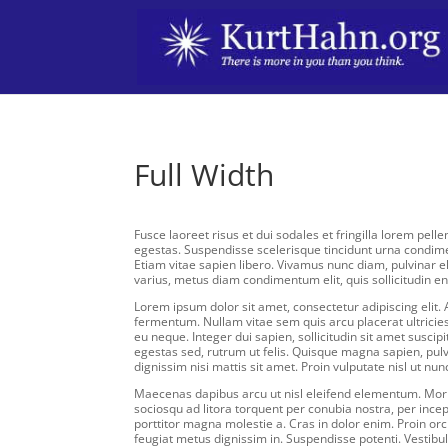
Full Width
Fusce laoreet risus et dui sodales et fringilla lorem pelle
egestas. Suspendisse scelerisque tincidunt urna condimen
Etiam vitae sapien libero. Vivamus nunc diam, pulvinar el
varius, metus diam condimentum elit, quis sollicitudin e
Lorem ipsum dolor sit amet, consectetur adipiscing elit.
fermentum. Nullam vitae sem quis arcu placerat ultricie
eu neque. Integer dui sapien, sollicitudin sit amet susci
egestas sed, rutrum ut felis. Quisque magna sapien, pu
dignissim nisi mattis sit amet. Proin vulputate nisl ut n
Maecenas dapibus arcu ut nisl eleifend elementum. Morbi
sociosqu ad litora torquent per conubia nostra, per ince
porttitor magna molestie a. Cras in dolor enim. Proin orci
feugiat metus dignissim in. Suspendisse potenti. Vestibul