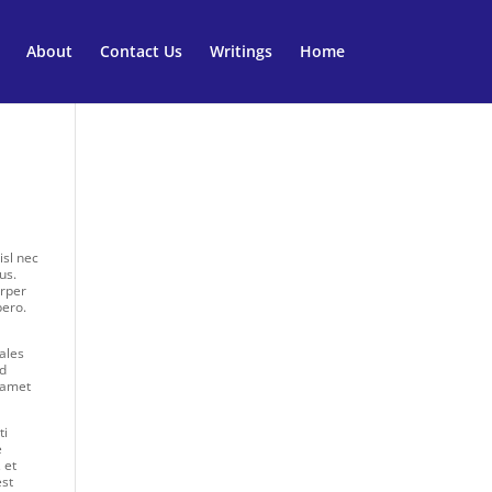
About
Contact Us
Writings
Home
isl nec
us.
orper
bero.
dales
ed
 amet
ti
e
 et
est